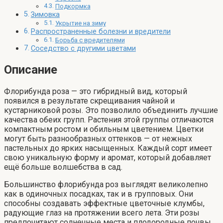
Подкормка
Зимовка
Укрытие на зиму
Распространенные болезни и вредители
Борьба с вредителями
Соседство с другими цветами
Описание
Флорибунда роза — это гибридный вид, который
появился в результате скрещивания чайной и
кустарниковой розы. Это позволило объединить лучшие
качества обеих групп. Растения этой группы отличаются
компактным ростом и обильным цветением. Цветки
могут быть разнообразных оттенков — от нежных
пастельных до ярких насыщенных. Каждый сорт имеет
свою уникальную форму и аромат, который добавляет
ещё больше волшебства в сад.
Большинство флорибунда роз выглядят великолепно
как в одиночных посадках, так и в групповых. Они
способны создавать эффектные цветочные клумбы,
радующие глаз на протяжении всего лета. Эти розы
предпочитают солнечные места и плодородные почвы,