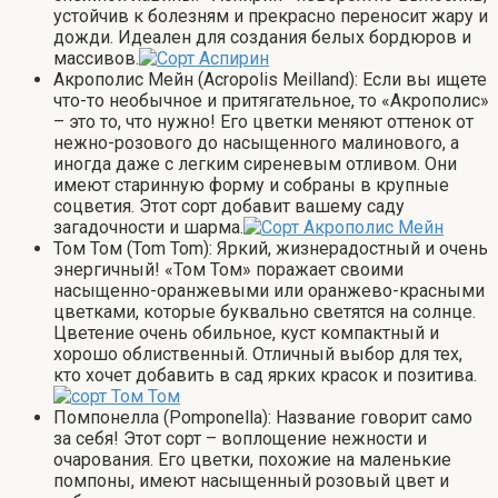
устойчив к болезням и прекрасно переносит жару и
дожди. Идеален для создания белых бордюров и
массивов.
Акрополис Мейн (Acropolis Meilland): Если вы ищете
что-то необычное и притягательное, то «Акрополис»
– это то, что нужно! Его цветки меняют оттенок от
нежно-розового до насыщенного малинового, а
иногда даже с легким сиреневым отливом. Они
имеют старинную форму и собраны в крупные
соцветия. Этот сорт добавит вашему саду
загадочности и шарма.
Том Том (Tom Tom): Яркий, жизнерадостный и очень
энергичный! «Том Том» поражает своими
насыщенно-оранжевыми или оранжево-красными
цветками, которые буквально светятся на солнце.
Цветение очень обильное, куст компактный и
хорошо облиственный. Отличный выбор для тех,
кто хочет добавить в сад ярких красок и позитива.
Помпонелла (Pomponella): Название говорит само
за себя! Этот сорт – воплощение нежности и
очарования. Его цветки, похожие на маленькие
помпоны, имеют насыщенный розовый цвет и