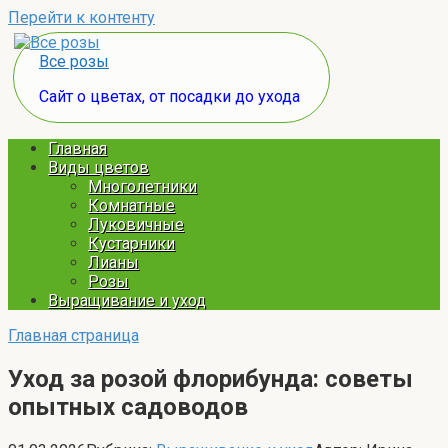
Перейти к контенту
Все розы
Сайт о цветах, от посадки до ухода
Главная
Виды цветов
Многолетники
Комнатные
Луковичные
Кустарники
Лианы
Розы
Выращивание и уход
Главная страница
Уход за розой флорибунда: советы
опытных садоводов