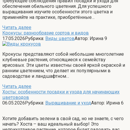
требующее соблюдения правил посадки и ухода для
обеспечения обильного цветения. Для успешного
выращивания изучите особенности этого цветка и
применяйте на практике, приобретённые…
Читать далее
Крокусы: разнообразие сортов и видов
17.05.2026
Рубрика:
Виды цветов
Автор:
Ирина
9
Крокусы представляют собой небольшие многолетние
клубневые растения, относящиеся к семейству
ирисовых. Эти цветы известны своей яркой окраской и
ранним цветением, что делает их популярными в
садоводстве и ландшафтном…
Читать далее
Хосты: особенности посадки и ухода для начинающих
цветоводов
06.05.2026
Рубрика:
Выращивание и уход
Автор:
Ирина
6
Хотите добавить зелени в свой сад, но не знаете, с чего
начать? Хоста – ваш идеальный выбор! Это
неприхотливое растение, которое будет радовать вас