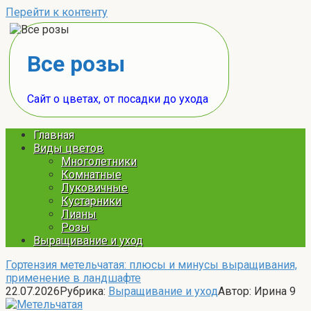
Перейти к контенту
Все розы
Сайт о цветах, от посадки до ухода
Главная
Виды цветов
Многолетники
Комнатные
Луковичные
Кустарники
Лианы
Розы
Выращивание и уход
Гортензия метельчатая: плюсы и минусы выращивания,
применение в ландшафте
22.07.2026
Рубрика:
Выращивание и уход
Автор:
Ирина
9