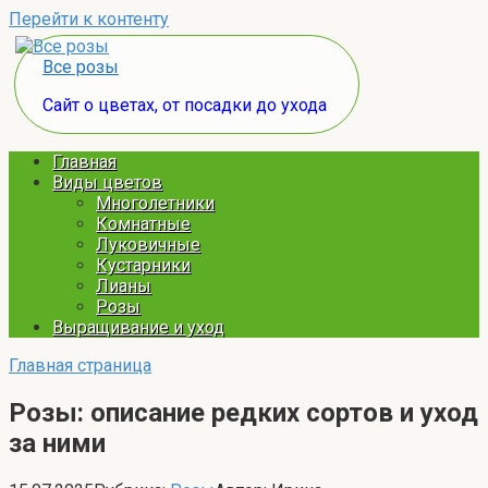
Перейти к контенту
Все розы
Сайт о цветах, от посадки до ухода
Главная
Виды цветов
Многолетники
Комнатные
Луковичные
Кустарники
Лианы
Розы
Выращивание и уход
Главная страница
Розы: описание редких сортов и уход
за ними